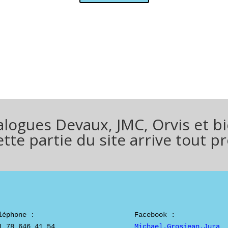
talogues Devaux, JMC, Orvis et 
ette partie du site arrive tout
léphone :

1 78 646 41 54
