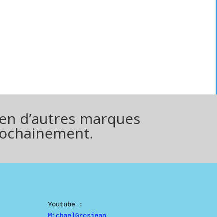
bien d’autres marques
 prochainement.
MichaelGrosjean